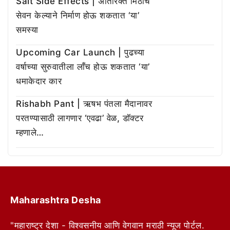
Salt Side Effects | अतिरिक्त मिठाचे
सेवन केल्याने निर्माण होऊ शकतात ‘या’
समस्या
Upcoming Car Launch | पुढच्या
वर्षाच्या सुरुवातीला लाँच होऊ शकतात ‘या’
धमाकेदार कार
Rishabh Pant | ऋषभ पंतला मैदानावर
परतण्यासाठी लागणार ‘एवढा’ वेळ, डॉक्टर
म्हणाले…
Maharashtra Desha
"महाराष्ट्र देशा - विश्वसनीय आणि वेगवान मराठी न्यूज पोर्टल.