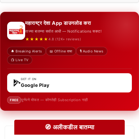
महाराष्ट्र देशा App डाउनलोड करा
ताज्या बातम्या सर्वात आधी — Notifications सकट!
★★★★★
4.8 (12K+ reviews)
🔔 Breaking Alerts
📖 Offline वाचा
🎙️ Audio News
📺 Live TV
GET IT ON
Google Play
पूर्णपणे मोफत — कोणतेही Subscription नाही
FREE
🧭 अलीकडील बातम्या