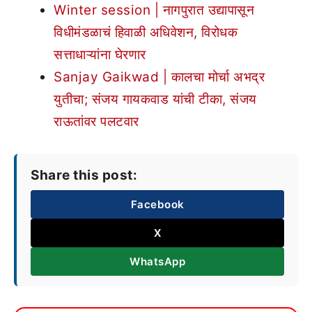
Winter session | नागपुरात उद्यापासून
विधीमंडळाचं हिवाळी अधिवेशन, विरोधक
सत्ताधाऱ्यांना घेरणार
Sanjay Gaikwad | कालचा मोर्चा अभद्र
युतीचा; संजय गायकवाड यांची टीका, संजय
राऊतांवर पलटवार
Share this post:
Facebook
X
WhatsApp