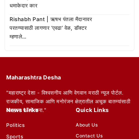
धमाकेदार कार
Rishabh Pant | ऋषभ पंतला मैदानावर
परतण्यासाठी लागणार ‘एवढा’ वेळ, डॉक्टर
म्हणाले…
Maharashtra Desha
"महाराष्ट्र देशा - विश्वसनीय आणि वेगवान मराठी न्यूज पोर्टल.
राजकीय, सामाजिक आणि मनोरंजन क्षेत्रातील अचूक बातम्यांसाठी
News Links
Quick Links
आम्हाला फॉलो करा."
Politics
About Us
Contact Us
Sports