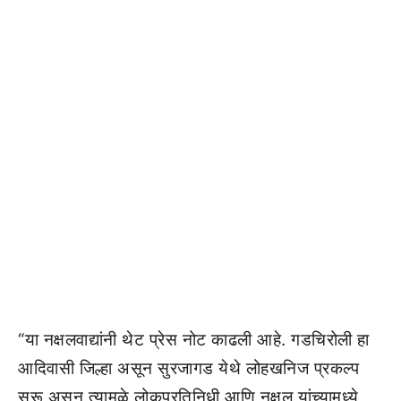
“या नक्षलवाद्यांनी थेट प्रेस नोट काढली आहे. गडचिरोली हा
आदिवासी जिल्हा असून सुरजागड येथे लोहखनिज प्रकल्प
सुरू असून त्यामुळे लोकप्रतिनिधी आणि नक्षल यांच्यामध्ये