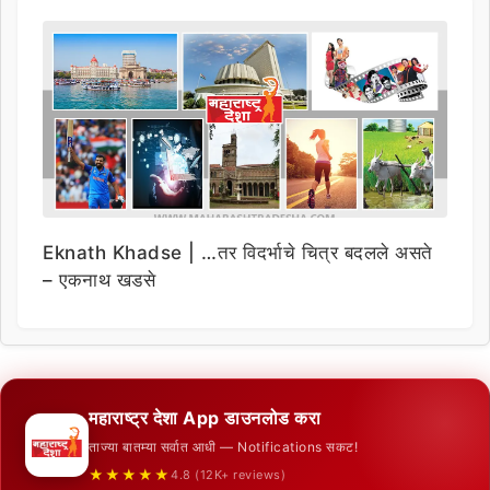
Eknath Khadse | …तर विदर्भाचे चित्र बदलले असते
– एकनाथ खडसे
महाराष्ट्र देशा App डाउनलोड करा
ताज्या बातम्या सर्वात आधी — Notifications सकट!
★★★★★
4.8 (12K+ reviews)