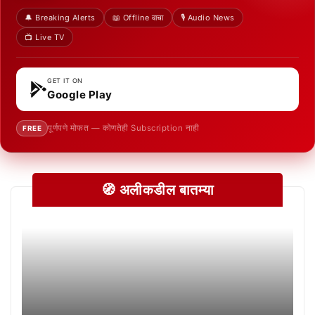
🔔 Breaking Alerts
📖 Offline वाचा
🎙️ Audio News
📺 Live TV
GET IT ON
Google Play
पूर्णपणे मोफत — कोणतेही Subscription नाही
FREE
🧭 अलीकडील बातम्या