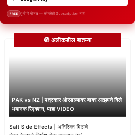
पूर्णपणे मोफत — कोणतेही Subscription नाही
FREE
🧭 अलीकडील बातम्या
PAK vs NZ | पत्रकार ओरडल्यावर बाबर आझमने दिले
भयानक रिएक्शन, पाहा VIDEO
Salt Side Effects | अतिरिक्त मिठाचे