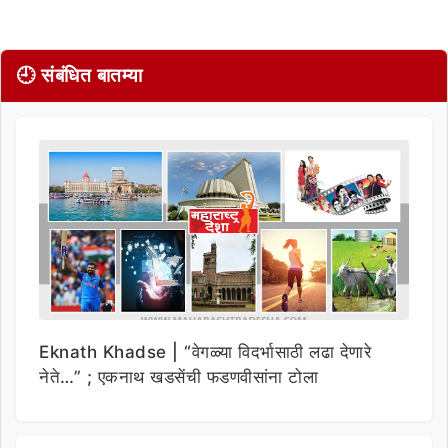
🕘 संबंधित बातम्या
Eknath Khadse | “वेगळ्या विदर्भासाठी लढा देणारे
नेते…” ; एकनाथ खडसेंची फडणवीसांना टोला