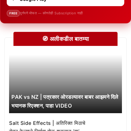
पूर्णपणे मोफत — कोणतेही Subscription नाही
FREE
🧭 अलीकडील बातम्या
PAK vs NZ | पत्रकार ओरडल्यावर बाबर आझमने दिले
भयानक रिएक्शन, पाहा VIDEO
Salt Side Effects | अतिरिक्त मिठाचे