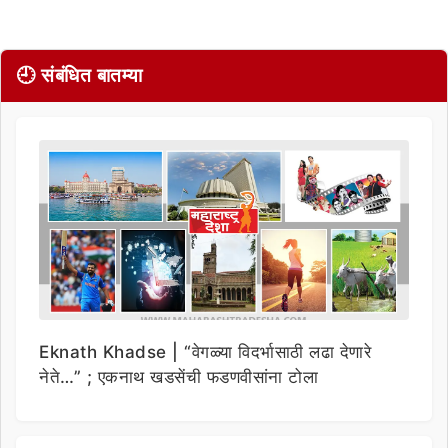
🕘 संबंधित बातम्या
Eknath Khadse | “वेगळ्या विदर्भासाठी लढा देणारे
नेते…” ; एकनाथ खडसेंची फडणवीसांना टोला