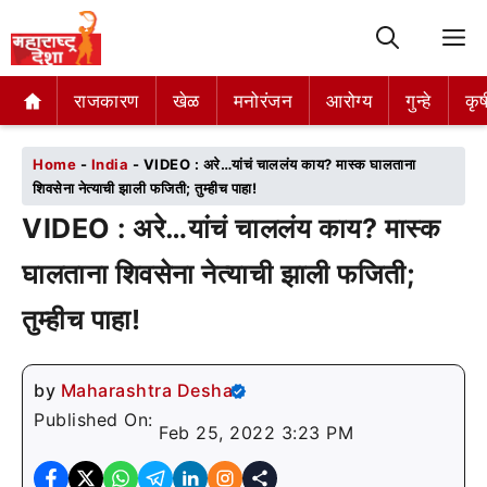
M
राजकारण
राजकारण
खेळ
खेळ
मनोरंजन
मनोरंजन
आरोग्य
आरोग्य
गुन्हे
गुन्हे
कृष
कृष
Home
-
India
-
VIDEO : अरे…यांचं चाललंय काय? मास्क घालताना
शिवसेना नेत्याची झाली फजिती; तुम्हीच पाहा!
VIDEO : अरे…यांचं चाललंय काय? मास्क
घालताना शिवसेना नेत्याची झाली फजिती;
तुम्हीच पाहा!
by
Maharashtra Desha
Published On:
Feb 25, 2022 3:23 PM