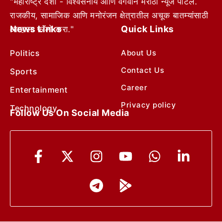
"महाराष्ट्र देशा - विश्वसनीय आणि वेगवान मराठी न्यूज पोर्टल.
राजकीय, सामाजिक आणि मनोरंजन क्षेत्रातील अचूक बातम्यांसाठी
News Links
Quick Links
आम्हाला फॉलो करा."
Politics
About Us
Contact Us
Sports
Career
Entertainment
Privacy policy
Technology
Follow Us On Social Media