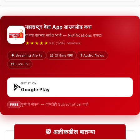
महाराष्ट्र देशा App डाउनलोड करा
ताज्या बातम्या सर्वात आधी — Notifications सकट!
★★★★★
4.8 (12K+ reviews)
🔔 Breaking Alerts
📖 Offline वाचा
🎙️ Audio News
📺 Live TV
GET IT ON
Google Play
पूर्णपणे मोफत — कोणतेही Subscription नाही
FREE
🧭 अलीकडील बातम्या