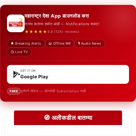
महाराष्ट्र देशा App डाउनलोड करा
ताज्या बातम्या सर्वात आधी — Notifications सकट!
★★★★★
4.8 (12K+ reviews)
🔔 Breaking Alerts
📖 Offline वाचा
🎙️ Audio News
📺 Live TV
GET IT ON
Google Play
पूर्णपणे मोफत — कोणतेही Subscription नाही
FREE
🧭 अलीकडील बातम्या