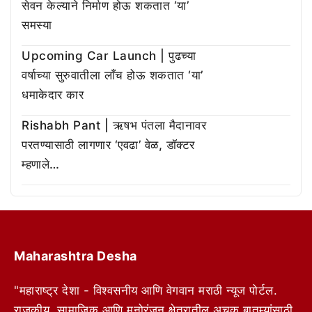
सेवन केल्याने निर्माण होऊ शकतात ‘या’
समस्या
Upcoming Car Launch | पुढच्या
वर्षाच्या सुरुवातीला लाँच होऊ शकतात ‘या’
धमाकेदार कार
Rishabh Pant | ऋषभ पंतला मैदानावर
परतण्यासाठी लागणार ‘एवढा’ वेळ, डॉक्टर
म्हणाले…
Maharashtra Desha
"महाराष्ट्र देशा - विश्वसनीय आणि वेगवान मराठी न्यूज पोर्टल.
राजकीय, सामाजिक आणि मनोरंजन क्षेत्रातील अचूक बातम्यांसाठी