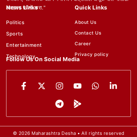
News Links
Quick Links
आम्हाला फॉलो करा."
Politics
About Us
Contact Us
Sports
Career
Entertainment
Privacy policy
Technology
Follow Us On Social Media
© 2026 Maharashtra Desha • All rights reserved