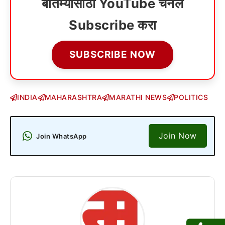
बातम्यांसाठी YouTube चॅनेल
Subscribe करा
SUBSCRIBE NOW
INDIA
MAHARASHTRA
MARATHI NEWS
POLITICS
Join Now
Join WhatsApp