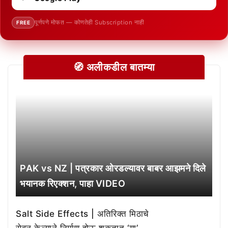
पूर्णपणे मोफत — कोणतेही Subscription नाही
FREE
🧭 अलीकडील बातम्या
PAK vs NZ | पत्रकार ओरडल्यावर बाबर आझमने दिले
भयानक रिएक्शन, पाहा VIDEO
Salt Side Effects | अतिरिक्त मिठाचे