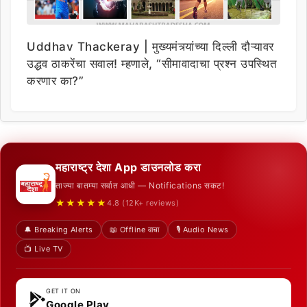
Uddhav Thackeray | मुख्यमंत्र्यांच्या दिल्ली दौऱ्यावर
उद्धव ठाकरेंचा सवाल! म्हणाले, “सीमावादाचा प्रश्न उपस्थित
करणार का?”
महाराष्ट्र देशा App डाउनलोड करा
ताज्या बातम्या सर्वात आधी — Notifications सकट!
★★★★★
4.8 (12K+ reviews)
🔔 Breaking Alerts
📖 Offline वाचा
🎙️ Audio News
📺 Live TV
GET IT ON
Google Play