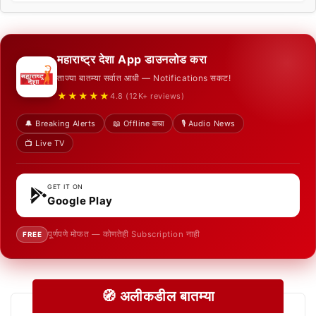
महाराष्ट्र देशा App डाउनलोड करा
ताज्या बातम्या सर्वात आधी — Notifications सकट!
★★★★★
4.8 (12K+ reviews)
🔔 Breaking Alerts
📖 Offline वाचा
🎙️ Audio News
📺 Live TV
GET IT ON
Google Play
पूर्णपणे मोफत — कोणतेही Subscription नाही
FREE
🧭 अलीकडील बातम्या