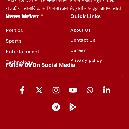
"महाराष्ट्र देशा - विश्वसनीय आणि वेगवान मराठी न्यूज पोर्टल.
राजकीय, सामाजिक आणि मनोरंजन क्षेत्रातील अचूक बातम्यांसाठी
News Links
Quick Links
आम्हाला फॉलो करा."
Politics
About Us
Contact Us
Sports
Career
Entertainment
Privacy policy
Technology
Follow Us On Social Media