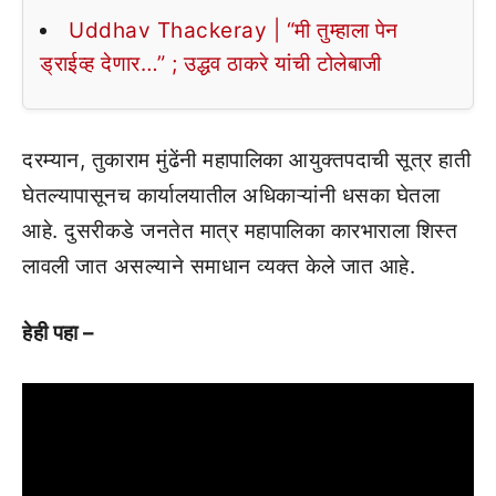
Uddhav Thackeray | “मी तुम्हाला पेन
ड्राईव्ह देणार…” ; उद्धव ठाकरे यांची टोलेबाजी
दरम्यान, तुकाराम मुंढेंनी महापालिका आयुक्तपदाची सूत्र हाती
घेतल्यापासूनच कार्यालयातील अधिकाऱ्यांनी धसका घेतला
आहे. दुसरीकडे जनतेत मात्र महापालिका कारभाराला शिस्त
लावली जात असल्याने समाधान व्यक्त केले जात आहे.
हेही पहा –