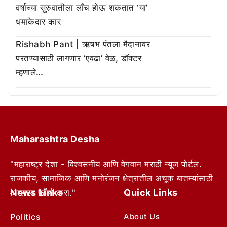
वर्षाच्या सुरुवातीला लाँच होऊ शकतात ‘या’
धमाकेदार कार
Rishabh Pant | ऋषभ पंतला मैदानावर
परतण्यासाठी लागणार ‘एवढा’ वेळ, डॉक्टर
म्हणाले…
Maharashtra Desha
"महाराष्ट्र देशा - विश्वसनीय आणि वेगवान मराठी न्यूज पोर्टल.
राजकीय, सामाजिक आणि मनोरंजन क्षेत्रातील अचूक बातम्यांसाठी
News Links
Quick Links
आम्हाला फॉलो करा."
Politics
About Us