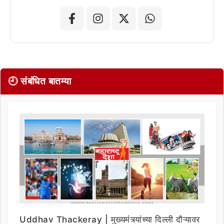
🕘 संबंधित बातम्या
Uddhav Thackeray | मुख्यमंत्र्यांच्या दिल्ली दौऱ्यावर