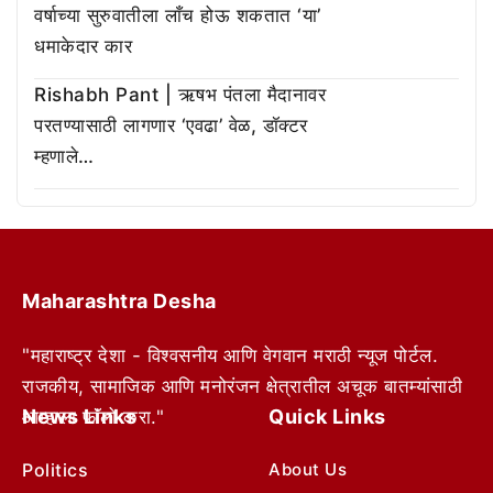
वर्षाच्या सुरुवातीला लाँच होऊ शकतात ‘या’
धमाकेदार कार
Rishabh Pant | ऋषभ पंतला मैदानावर
परतण्यासाठी लागणार ‘एवढा’ वेळ, डॉक्टर
म्हणाले…
Maharashtra Desha
"महाराष्ट्र देशा - विश्वसनीय आणि वेगवान मराठी न्यूज पोर्टल.
राजकीय, सामाजिक आणि मनोरंजन क्षेत्रातील अचूक बातम्यांसाठी
News Links
Quick Links
आम्हाला फॉलो करा."
Politics
About Us