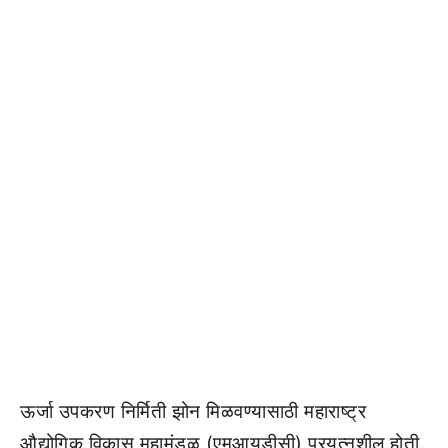
ऊर्जा उपकरण निर्मिती झोन मिळवण्यासाठी महाराष्ट्र
औद्योगिक विकास महामंडळ (एमआयडीसी) प्रयत्नशील होती.