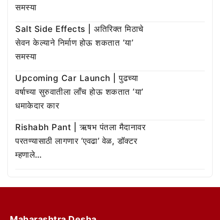
समस्या
Salt Side Effects | अतिरिक्त मिठाचे
सेवन केल्याने निर्माण होऊ शकतात ‘या’
समस्या
Upcoming Car Launch | पुढच्या
वर्षाच्या सुरुवातीला लाँच होऊ शकतात ‘या’
धमाकेदार कार
Rishabh Pant | ऋषभ पंतला मैदानावर
परतण्यासाठी लागणार ‘एवढा’ वेळ, डॉक्टर
म्हणाले…
Maharashtra Desha