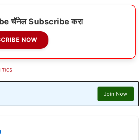
ube चॅनेल Subscribe करा
SCRIBE NOW
ITICS
Join Now