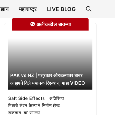
रज्ञान
महाराष्ट्र
LIVE BLOG
🧭 अलीकडील बातम्या
PAK vs NZ | पत्रकार ओरडल्यावर बाबर
आझमने दिले भयानक रिएक्शन, पाहा VIDEO
Salt Side Effects | अतिरिक्त
मिठाचे सेवन केल्याने निर्माण होऊ
शकतात ‘या’ समस्या