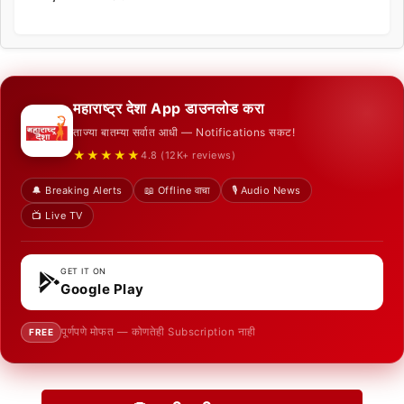
महाराष्ट्र देशा App डाउनलोड करा
ताज्या बातम्या सर्वात आधी — Notifications सकट!
★★★★★
4.8 (12K+ reviews)
🔔 Breaking Alerts
📖 Offline वाचा
🎙️ Audio News
📺 Live TV
GET IT ON
Google Play
पूर्णपणे मोफत — कोणतेही Subscription नाही
FREE