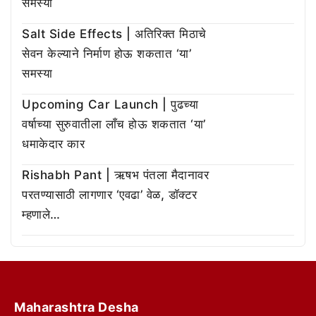
समस्या
Salt Side Effects | अतिरिक्त मिठाचे
सेवन केल्याने निर्माण होऊ शकतात ‘या’
समस्या
Upcoming Car Launch | पुढच्या
वर्षाच्या सुरुवातीला लाँच होऊ शकतात ‘या’
धमाकेदार कार
Rishabh Pant | ऋषभ पंतला मैदानावर
परतण्यासाठी लागणार ‘एवढा’ वेळ, डॉक्टर
म्हणाले…
Maharashtra Desha