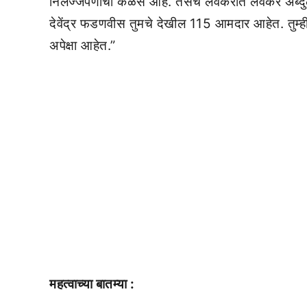
निर्लज्जपणाचा कळस आहे. तसंच लवकरात लवकर अब्दुल सत्
देवेंद्र फडणवीस तुमचे देखील 115 आमदार आहेत. तुम्ही
अपेक्षा आहेत.”
महत्वाच्या बातम्या :