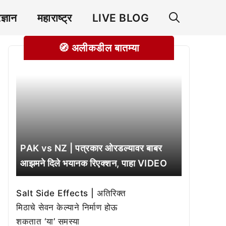
रज्ञान
महाराष्ट्र
LIVE BLOG
🧭 अलीकडील बातम्या
PAK vs NZ | पत्रकार ओरडल्यावर बाबर
आझमने दिले भयानक रिएक्शन, पाहा VIDEO
Salt Side Effects | अतिरिक्त
मिठाचे सेवन केल्याने निर्माण होऊ
शकतात ‘या’ समस्या