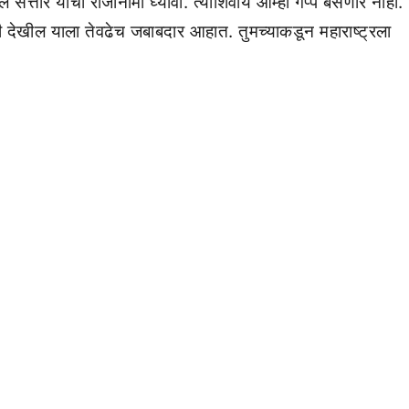
तार यांचा राजीनामा घ्यावा. त्याशिवाय आम्ही गप्प बसणार नाही.
 देखील याला तेवढेच जबाबदार आहात. तुमच्याकडून महाराष्ट्रला