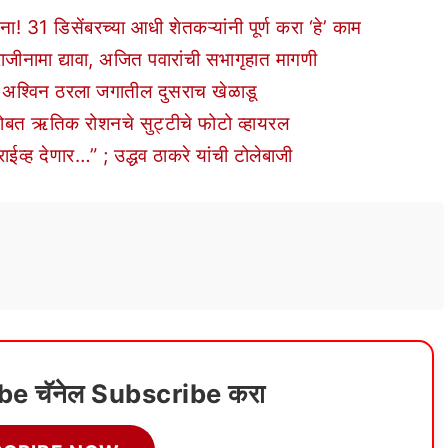
डिसेंबरच्या आधी शेतकऱ्यांनी पूर्ण करा ‘हे’ काम
राजीनामा द्यावा, अजित पवारांची सभागृहात मागणी
 अश्विन ठरला जगातील दुसराच खेळाडू
सोबत ऋतिक रोशनचे सुट्टीचे फोटो व्हायरल
्ह देणार…” ; उद्धव ठाकरे यांची टोलेबाजी
ube चॅनेल Subscribe करा