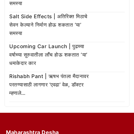
समस्या
Salt Side Effects | अतिरिक्त मिठाचे
सेवन केल्याने निर्माण होऊ शकतात ‘या’
समस्या
Upcoming Car Launch | पुढच्या
वर्षाच्या सुरुवातीला लाँच होऊ शकतात ‘या’
धमाकेदार कार
Rishabh Pant | ऋषभ पंतला मैदानावर
परतण्यासाठी लागणार ‘एवढा’ वेळ, डॉक्टर
म्हणाले…
Maharashtra Desha