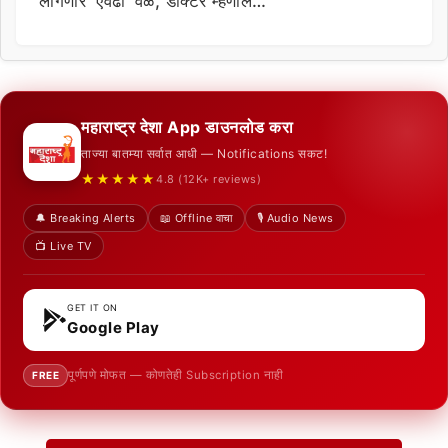
लागणार ‘एवढा’ वेळ, डॉक्टर म्हणाले…
महाराष्ट्र देशा App डाउनलोड करा
ताज्या बातम्या सर्वात आधी — Notifications सकट!
★★★★★
4.8 (12K+ reviews)
🔔 Breaking Alerts
📖 Offline वाचा
🎙️ Audio News
📺 Live TV
GET IT ON
Google Play
पूर्णपणे मोफत — कोणतेही Subscription नाही
FREE