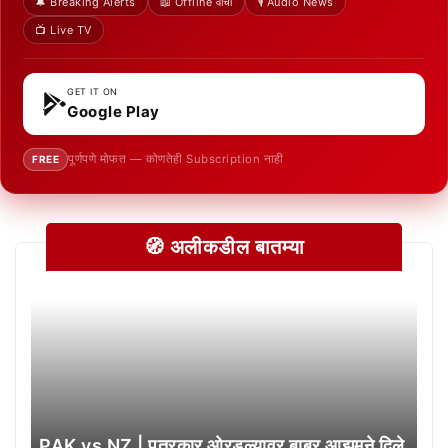
🔔 Breaking Alerts
📖 Offline वाचा
🎙️ Audio News
📺 Live TV
GET IT ON
Google Play
पूर्णपणे मोफत — कोणतेही Subscription नाही
FREE
🧭 अलीकडील बातम्या
PAK vs NZ | पत्रकार ओरडल्यावर बाबर आझमने दिले