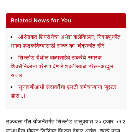
Related News for You
औरंगाबाद शिवसेनेचा अभेद्य बालेकिल्ला; निवडणुकीत
भगवा फडकविण्यासाठी सज्ज व्हा-चंद्रकांत खैरे
सिल्लोड येथील बाळासाहेब ठाकरेंचे स्मारक
शिवसैनिकांना प्रेरणा देणारे शक्तीस्थळ ठरेल-अब्दुल
सत्तार
सुनावणीआधी सदावर्तेंचा एसटी कर्मचाऱ्यांना ‘बुस्टर
डोस’..!
उज्ज्वला गॅस योजनेंतर्गत सिल्लोड तालुक्यात २० हजार ५९२
लाभार्थींना मोफत सिलिंडर फिरून देणार आहेत. त्याचे मूल्य