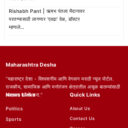
Rishabh Pant | ऋषभ पंतला मैदानावर
परतण्यासाठी लागणार ‘एवढा’ वेळ, डॉक्टर
म्हणाले…
Maharashtra Desha
"महाराष्ट्र देशा - विश्वसनीय आणि वेगवान मराठी न्यूज पोर्टल.
राजकीय, सामाजिक आणि मनोरंजन क्षेत्रातील अचूक बातम्यांसाठी
News Links
Quick Links
आम्हाला फॉलो करा."
Politics
About Us
Contact Us
Sports