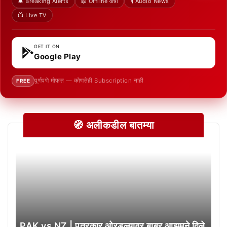
🔔 Breaking Alerts
📖 Offline वाचा
🎙️ Audio News
📺 Live TV
GET IT ON
Google Play
पूर्णपणे मोफत — कोणतेही Subscription नाही
FREE
🧭 अलीकडील बातम्या
PAK vs NZ | पत्रकार ओरडल्यावर बाबर आझमने दिले