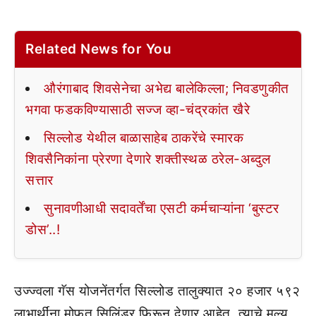
Related News for You
औरंगाबाद शिवसेनेचा अभेद्य बालेकिल्ला; निवडणुकीत
भगवा फडकविण्यासाठी सज्ज व्हा-चंद्रकांत खैरे
सिल्लोड येथील बाळासाहेब ठाकरेंचे स्मारक
शिवसैनिकांना प्रेरणा देणारे शक्तीस्थळ ठरेल-अब्दुल
सत्तार
सुनावणीआधी सदावर्तेंचा एसटी कर्मचाऱ्यांना ‘बुस्टर
डोस’..!
उज्ज्वला गॅस योजनेंतर्गत सिल्लोड तालुक्यात २० हजार ५९२
लाभार्थींना मोफत सिलिंडर फिरून देणार आहेत. त्याचे मूल्य