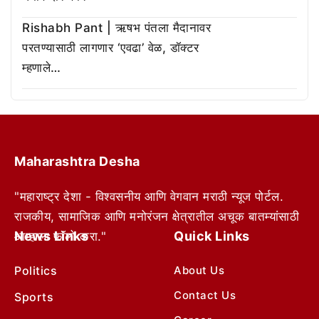
Rishabh Pant | ऋषभ पंतला मैदानावर
परतण्यासाठी लागणार ‘एवढा’ वेळ, डॉक्टर
म्हणाले…
Maharashtra Desha
"महाराष्ट्र देशा - विश्वसनीय आणि वेगवान मराठी न्यूज पोर्टल.
राजकीय, सामाजिक आणि मनोरंजन क्षेत्रातील अचूक बातम्यांसाठी
News Links
Quick Links
आम्हाला फॉलो करा."
Politics
About Us
Contact Us
Sports