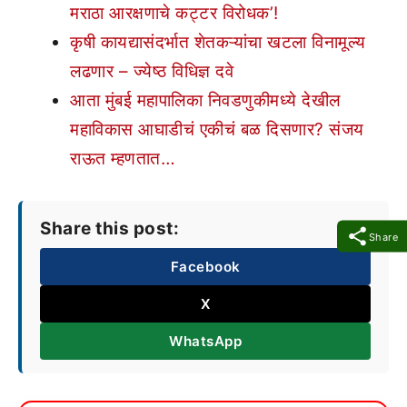
मराठा आरक्षणाचे कट्टर विरोधक’!
कृषी कायद्यासंदर्भात शेतकऱ्यांचा खटला विनामूल्य
लढणार – ज्येष्ठ विधिज्ञ दवे
आता मुंबई महापालिका निवडणुकीमध्ये देखील
महाविकास आघाडीचं एकीचं बळ दिसणार? संजय
राऊत म्हणतात…
Share this post:
Share
Facebook
X
WhatsApp