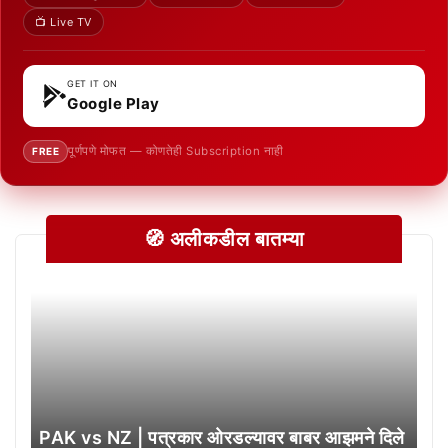
📺 Live TV
GET IT ON
Google Play
पूर्णपणे मोफत — कोणतेही Subscription नाही
FREE
🧭 अलीकडील बातम्या
PAK vs NZ | पत्रकार ओरडल्यावर बाबर आझमने दिले