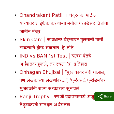
Chandrakant Patil । चंद्रकांत पाटील
यांच्यावर शाईफेक करणाऱ्या मनोज गरबडेसह तिघांना
जामीन मंजूर
Skin Care | सावधान! चेहऱ्यावर मुलतानी माती
लावल्याने होऊ शकतात ‘हे’ तोटे
IND vs BAN 1st Test | ऋषभ पंतचे
अर्धशतक हुकले, तर रचला ‘हा’ इतिहास
Chhagan Bhujbal | “पुस्तकावर बंदी घालाल,
पण लेखकाच्या लेखणीवर…”; ‘फ्रॅक्चर्ड फ्रीडम’वर
भुजबळांनी राज्य सरकारला सुनावलं
Ranji Trophy | रणजी पदार्पणामध्ये अर्जुन
Share
तेंडुलकरचे शानदार अर्धशतक