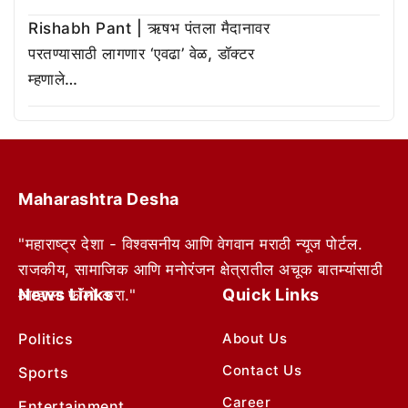
Rishabh Pant | ऋषभ पंतला मैदानावर
परतण्यासाठी लागणार ‘एवढा’ वेळ, डॉक्टर
म्हणाले…
Maharashtra Desha
"महाराष्ट्र देशा - विश्वसनीय आणि वेगवान मराठी न्यूज पोर्टल.
राजकीय, सामाजिक आणि मनोरंजन क्षेत्रातील अचूक बातम्यांसाठी
News Links
Quick Links
आम्हाला फॉलो करा."
Politics
About Us
Contact Us
Sports
Career
Entertainment