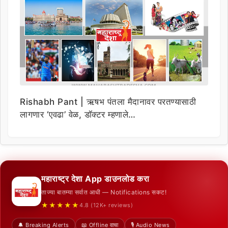
Rishabh Pant | ऋषभ पंतला मैदानावर परतण्यासाठी
लागणार ‘एवढा’ वेळ, डॉक्टर म्हणाले…
महाराष्ट्र देशा App डाउनलोड करा
ताज्या बातम्या सर्वात आधी — Notifications सकट!
★★★★★
4.8 (12K+ reviews)
🔔 Breaking Alerts
📖 Offline वाचा
🎙️ Audio News