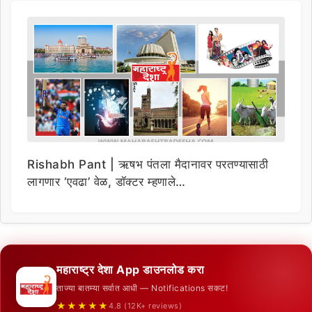
Rishabh Pant | ऋषभ पंतला मैदानावर परतण्यासाठी
लागणार ‘एवढा’ वेळ, डॉक्टर म्हणाले…
महाराष्ट्र देशा App डाउनलोड करा
ताज्या बातम्या सर्वात आधी — Notifications सकट!
★★★★★
4.8 (12K+ reviews)