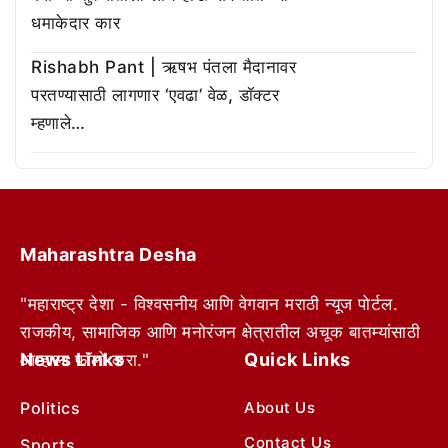
धमाकेदार कार
Rishabh Pant | ऋषभ पंतला मैदानावर
परतण्यासाठी लागणार ‘एवढा’ वेळ, डॉक्टर
म्हणाले…
Maharashtra Desha
"महाराष्ट्र देशा - विश्वसनीय आणि वेगवान मराठी न्यूज पोर्टल.
राजकीय, सामाजिक आणि मनोरंजन क्षेत्रातील अचूक बातम्यांसाठी
News Links
Quick Links
आम्हाला फॉलो करा."
Politics
About Us
Contact Us
Sports