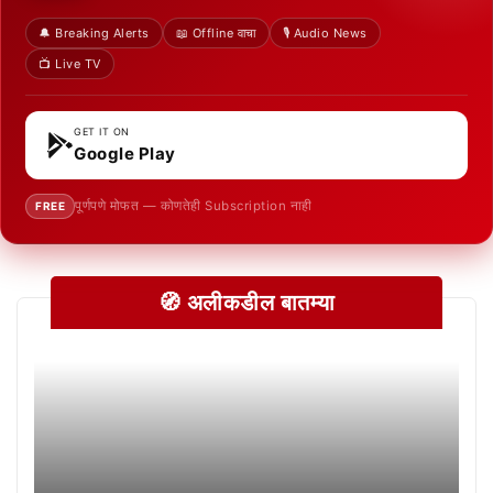
🔔 Breaking Alerts
📖 Offline वाचा
🎙️ Audio News
📺 Live TV
GET IT ON
Google Play
पूर्णपणे मोफत — कोणतेही Subscription नाही
FREE
🧭 अलीकडील बातम्या