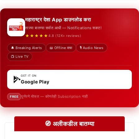
महाराष्ट्र देशा App डाउनलोड करा
ताज्या बातम्या सर्वात आधी — Notifications सकट!
★★★★★
4.8 (12K+ reviews)
🔔 Breaking Alerts
📖 Offline वाचा
🎙️ Audio News
📺 Live TV
GET IT ON
Google Play
पूर्णपणे मोफत — कोणतेही Subscription नाही
FREE
🧭 अलीकडील बातम्या