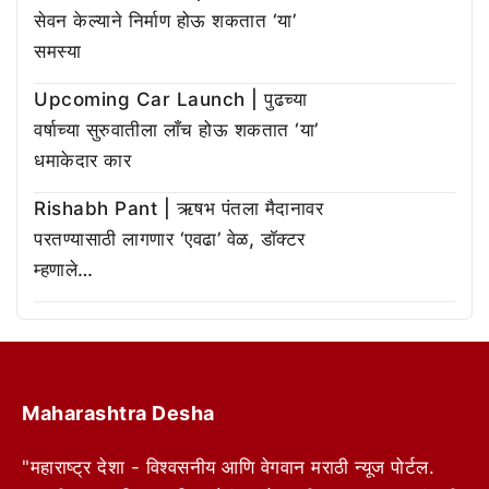
सेवन केल्याने निर्माण होऊ शकतात ‘या’
समस्या
Upcoming Car Launch | पुढच्या
वर्षाच्या सुरुवातीला लाँच होऊ शकतात ‘या’
धमाकेदार कार
Rishabh Pant | ऋषभ पंतला मैदानावर
परतण्यासाठी लागणार ‘एवढा’ वेळ, डॉक्टर
म्हणाले…
Maharashtra Desha
"महाराष्ट्र देशा - विश्वसनीय आणि वेगवान मराठी न्यूज पोर्टल.