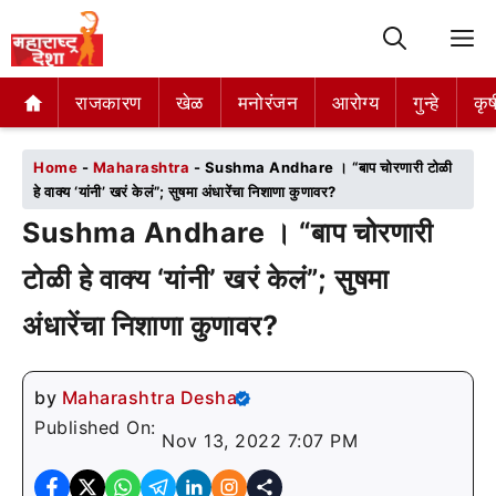
M
राजकारण
राजकारण
खेळ
खेळ
मनोरंजन
मनोरंजन
आरोग्य
आरोग्य
गुन्हे
गुन्हे
कृष
कृष
Home
-
Maharashtra
-
Sushma Andhare । “बाप चोरणारी टोळी
हे वाक्य ‘यांनी’ खरं केलं”; सुषमा अंधारेंचा निशाणा कुणावर?
Sushma Andhare । “बाप चोरणारी
टोळी हे वाक्य ‘यांनी’ खरं केलं”; सुषमा
अंधारेंचा निशाणा कुणावर?
by
Maharashtra Desha
Published On:
Nov 13, 2022 7:07 PM