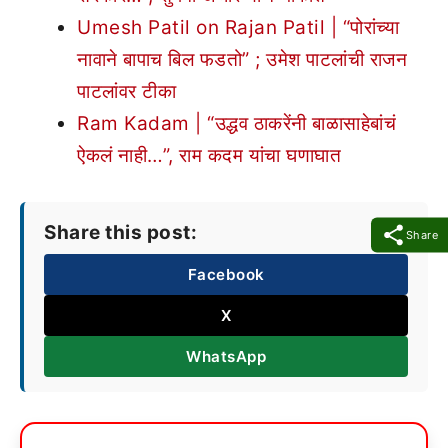
Umesh Patil on Rajan Patil | “पोरांच्या
नावाने बापाच बिल फडतो” ; उमेश पाटलांची राजन
पाटलांवर टीका
Ram Kadam | “उद्धव ठाकरेंनी बाळासाहेबांचं
ऐकलं नाही…”, राम कदम यांचा घणाघात
Share this post:
Share
Facebook
X
WhatsApp