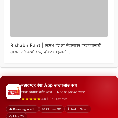
Rishabh Pant | ऋषभ पंतला मैदानावर परतण्यासाठी
लागणार ‘एवढा’ वेळ, डॉक्टर म्हणाले…
महाराष्ट्र देशा App डाउनलोड करा
ताज्या बातम्या सर्वात आधी — Notifications सकट!
★★★★★
4.8 (12K+ reviews)
🔔 Breaking Alerts
📖 Offline वाचा
🎙️ Audio News
📺 Live TV