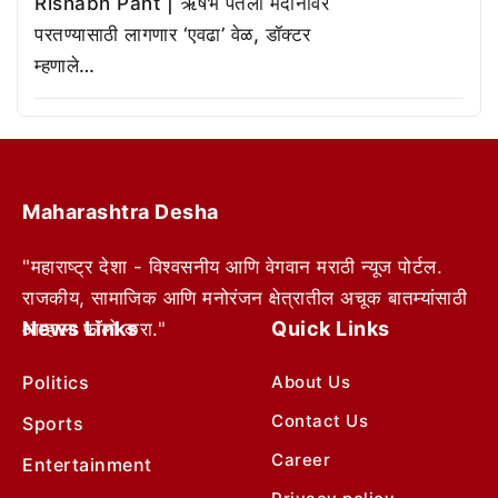
Rishabh Pant | ऋषभ पंतला मैदानावर
परतण्यासाठी लागणार ‘एवढा’ वेळ, डॉक्टर
म्हणाले…
Maharashtra Desha
"महाराष्ट्र देशा - विश्वसनीय आणि वेगवान मराठी न्यूज पोर्टल.
राजकीय, सामाजिक आणि मनोरंजन क्षेत्रातील अचूक बातम्यांसाठी
News Links
Quick Links
आम्हाला फॉलो करा."
Politics
About Us
Contact Us
Sports
Career
Entertainment