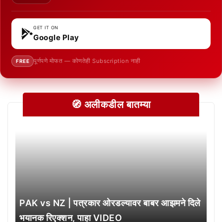
GET IT ON
Google Play
पूर्णपणे मोफत — कोणतेही Subscription नाही
FREE
🧭 अलीकडील बातम्या
PAK vs NZ | पत्रकार ओरडल्यावर बाबर आझमने दिले
भयानक रिएक्शन, पाहा VIDEO