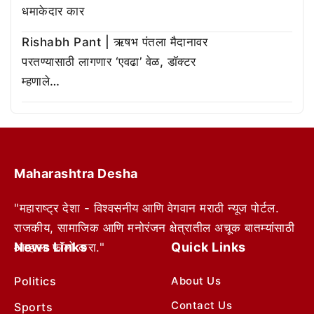
धमाकेदार कार
Rishabh Pant | ऋषभ पंतला मैदानावर
परतण्यासाठी लागणार ‘एवढा’ वेळ, डॉक्टर
म्हणाले…
Maharashtra Desha
"महाराष्ट्र देशा - विश्वसनीय आणि वेगवान मराठी न्यूज पोर्टल.
राजकीय, सामाजिक आणि मनोरंजन क्षेत्रातील अचूक बातम्यांसाठी
News Links
Quick Links
आम्हाला फॉलो करा."
Politics
About Us
Contact Us
Sports