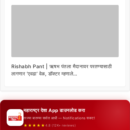
Rishabh Pant | ऋषभ पंतला मैदानावर परतण्यासाठी
लागणार ‘एवढा’ वेळ, डॉक्टर म्हणाले…
महाराष्ट्र देशा App डाउनलोड करा
ताज्या बातम्या सर्वात आधी — Notifications सकट!
★★★★★
4.8 (12K+ reviews)