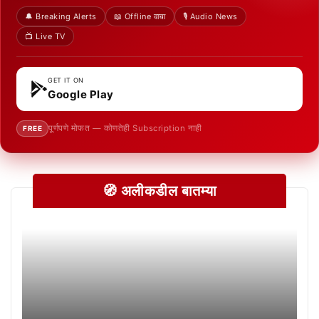
🔔 Breaking Alerts
📖 Offline वाचा
🎙️ Audio News
📺 Live TV
GET IT ON
Google Play
पूर्णपणे मोफत — कोणतेही Subscription नाही
FREE
🧭 अलीकडील बातम्या