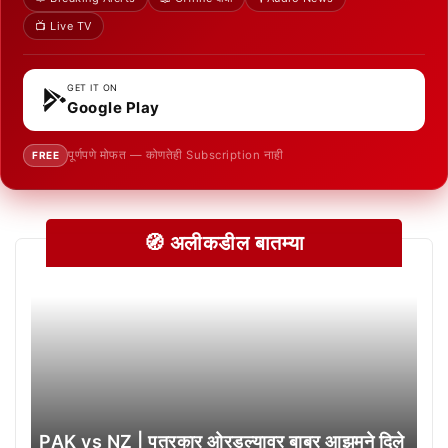
📺 Live TV
GET IT ON
Google Play
पूर्णपणे मोफत — कोणतेही Subscription नाही
FREE
🧭 अलीकडील बातम्या
PAK vs NZ | पत्रकार ओरडल्यावर बाबर आझमने दिले