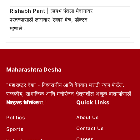
Rishabh Pant | ऋषभ पंतला मैदानावर
परतण्यासाठी लागणार ‘एवढा’ वेळ, डॉक्टर
म्हणाले…
Maharashtra Desha
"महाराष्ट्र देशा - विश्वसनीय आणि वेगवान मराठी न्यूज पोर्टल.
राजकीय, सामाजिक आणि मनोरंजन क्षेत्रातील अचूक बातम्यांसाठी
News Links
Quick Links
आम्हाला फॉलो करा."
Politics
About Us
Contact Us
Sports
Career