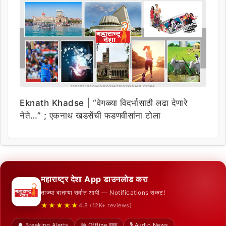
Eknath Khadse | “वेगळ्या विदर्भासाठी लढा देणारे
नेते…” ; एकनाथ खडसेंची फडणवीसांना टोला
महाराष्ट्र देशा App डाउनलोड करा
ताज्या बातम्या सर्वात आधी — Notifications सकट!
★★★★★
4.8 (12K+ reviews)
🔔 Breaking Alerts
📖 Offline वाचा
🎙️ Audio News