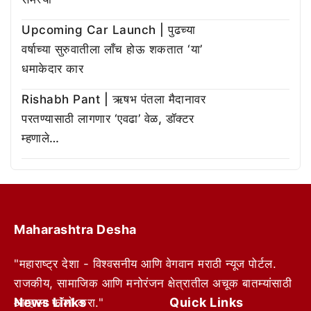
Upcoming Car Launch | पुढच्या
वर्षाच्या सुरुवातीला लाँच होऊ शकतात ‘या’
धमाकेदार कार
Rishabh Pant | ऋषभ पंतला मैदानावर
परतण्यासाठी लागणार ‘एवढा’ वेळ, डॉक्टर
म्हणाले…
Maharashtra Desha
"महाराष्ट्र देशा - विश्वसनीय आणि वेगवान मराठी न्यूज पोर्टल.
राजकीय, सामाजिक आणि मनोरंजन क्षेत्रातील अचूक बातम्यांसाठी
News Links
Quick Links
आम्हाला फॉलो करा."