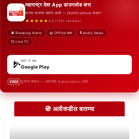
महाराष्ट्र देशा App डाउनलोड करा
ताज्या बातम्या सर्वात आधी — Notifications सकट!
★★★★★
4.8 (12K+ reviews)
🔔 Breaking Alerts
📖 Offline वाचा
🎙️ Audio News
📺 Live TV
GET IT ON
Google Play
पूर्णपणे मोफत — कोणतेही Subscription नाही
FREE
🧭 अलीकडील बातम्या