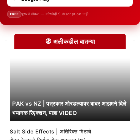
पूर्णपणे मोफत — कोणतेही Subscription नाही
FREE
🧭 अलीकडील बातम्या
PAK vs NZ | पत्रकार ओरडल्यावर बाबर आझमने दिले
भयानक रिएक्शन, पाहा VIDEO
Salt Side Effects | अतिरिक्त मिठाचे