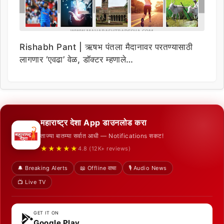
Rishabh Pant | ऋषभ पंतला मैदानावर परतण्यासाठी
लागणार ‘एवढा’ वेळ, डॉक्टर म्हणाले…
महाराष्ट्र देशा App डाउनलोड करा
ताज्या बातम्या सर्वात आधी — Notifications सकट!
★★★★★
4.8 (12K+ reviews)
🔔 Breaking Alerts
📖 Offline वाचा
🎙️ Audio News
📺 Live TV
GET IT ON
Google Play