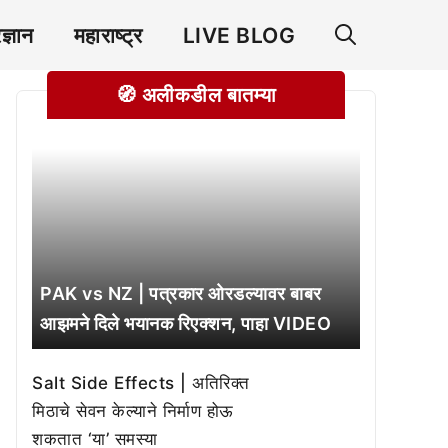
रज्ञान
महाराष्ट्र
LIVE BLOG
🧭 अलीकडील बातम्या
PAK vs NZ | पत्रकार ओरडल्यावर बाबर
आझमने दिले भयानक रिएक्शन, पाहा VIDEO
Salt Side Effects | अतिरिक्त
मिठाचे सेवन केल्याने निर्माण होऊ
शकतात ‘या’ समस्या