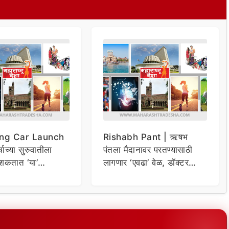
ng Car Launch
Rishabh Pant | ऋषभ
र्षाच्या सुरुवातीला
पंतला मैदानावर परतण्यासाठी
शकतात ‘या’
लागणार ‘एवढा’ वेळ, डॉक्टर
कार
म्हणाले…