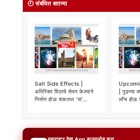
🕘 संबंधित बातम्या
Salt Side Effects |
Upcomi
अतिरिक्त मिठाचे सेवन केल्याने
| पुढच्या व
निर्माण होऊ शकतात ‘या’
लाँच होऊ 
समस्या
धमाकेदार 
महाराष्ट्र देशा App डाउनलोड करा