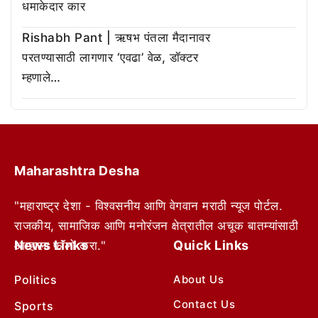
धमाकेदार कार
Rishabh Pant | ऋषभ पंतला मैदानावर
परतण्यासाठी लागणार ‘एवढा’ वेळ, डॉक्टर
म्हणाले…
Maharashtra Desha
"महाराष्ट्र देशा - विश्वसनीय आणि वेगवान मराठी न्यूज पोर्टल.
राजकीय, सामाजिक आणि मनोरंजन क्षेत्रातील अचूक बातम्यांसाठी
News Links
Quick Links
आम्हाला फॉलो करा."
Politics
About Us
Contact Us
Sports