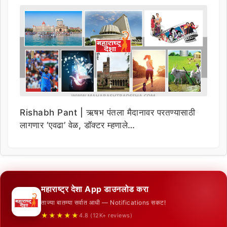
Rishabh Pant | ऋषभ पंतला मैदानावर परतण्यासाठी
लागणार ‘एवढा’ वेळ, डॉक्टर म्हणाले…
महाराष्ट्र देशा App डाउनलोड करा
ताज्या बातम्या सर्वात आधी — Notifications सकट!
★★★★★
4.8 (12K+ reviews)