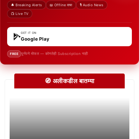
🔔 Breaking Alerts
📖 Offline वाचा
🎙️ Audio News
📺 Live TV
GET IT ON
Google Play
पूर्णपणे मोफत — कोणतेही Subscription नाही
FREE
🧭 अलीकडील बातम्या