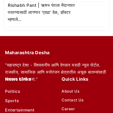
Rishabh Pant | ऋषभ पंतला मैदानावर
परतण्यासाठी लागणार ‘एवढा’ वेळ, डॉक्टर
म्हणाले…
Maharashtra Desha
"महाराष्ट्र देशा - विश्वसनीय आणि वेगवान मराठी न्यूज पोर्टल.
राजकीय, सामाजिक आणि मनोरंजन क्षेत्रातील अचूक बातम्यांसाठी
News Links
Quick Links
आम्हाला फॉलो करा."
Politics
About Us
Contact Us
Sports
Career
Entertainment