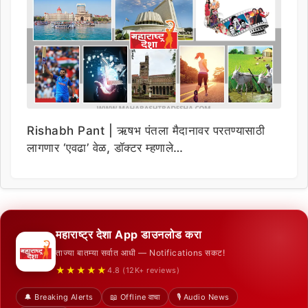
Rishabh Pant | ऋषभ पंतला मैदानावर परतण्यासाठी
लागणार ‘एवढा’ वेळ, डॉक्टर म्हणाले…
महाराष्ट्र देशा App डाउनलोड करा
ताज्या बातम्या सर्वात आधी — Notifications सकट!
★★★★★
4.8 (12K+ reviews)
🔔 Breaking Alerts
📖 Offline वाचा
🎙️ Audio News