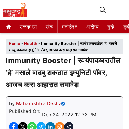
M
राजकारण
राजकारण
खेळ
खेळ
मनोरंजन
मनोरंजन
आरोग्य
आरोग्य
गुन्हे
गुन्हे
कृष
कृष
Home
-
Health
-
Immunity Booster | स्वयंपाकघरातील ‘हे’ मसाले
वाढवू शकतात इम्युनिटी पॉवर, आजच करा आहारात समावेश
Immunity Booster | स्वयंपाकघरातील
‘हे’ मसाले वाढवू शकतात इम्युनिटी पॉवर,
आजच करा आहारात समावेश
by
Maharashtra Desha
Published On:
Dec 24, 2022 12:33 PM