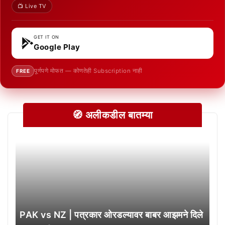
📺 Live TV
GET IT ON
Google Play
पूर्णपणे मोफत — कोणतेही Subscription नाही
FREE
🧭 अलीकडील बातम्या
PAK vs NZ | पत्रकार ओरडल्यावर बाबर आझमने दिले