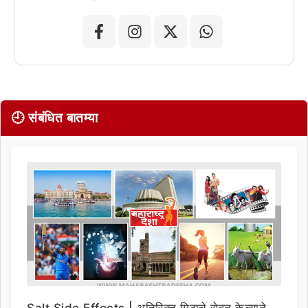
🕘 संबंधित बातम्या
Salt Side Effects | अतिरिक्त मिठाचे सेवन केल्याने