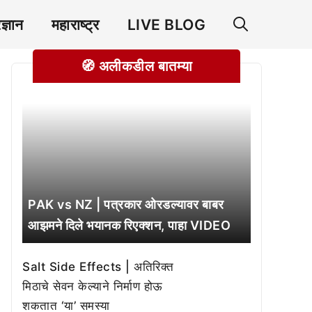
रज्ञान
महाराष्ट्र
LIVE BLOG
🧭 अलीकडील बातम्या
PAK vs NZ | पत्रकार ओरडल्यावर बाबर
आझमने दिले भयानक रिएक्शन, पाहा VIDEO
Salt Side Effects | अतिरिक्त
मिठाचे सेवन केल्याने निर्माण होऊ
शकतात ‘या’ समस्या