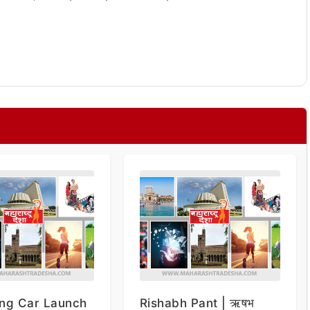
ng Car Launch
Rishabh Pant | ऋषभ