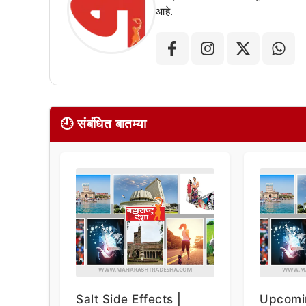
आहे.
🕘 संबंधित बातम्या
Salt Side Effects |
Upcomi