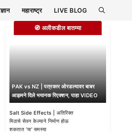
रज्ञान
महाराष्ट्र
LIVE BLOG
🧭 अलीकडील बातम्या
PAK vs NZ | पत्रकार ओरडल्यावर बाबर
आझमने दिले भयानक रिएक्शन, पाहा VIDEO
Salt Side Effects | अतिरिक्त
मिठाचे सेवन केल्याने निर्माण होऊ
शकतात ‘या’ समस्या