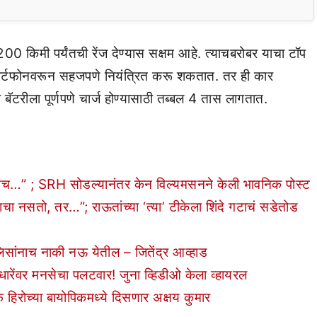
0 किमी पर्यंतची रेंज देण्यास सक्षम आहे. त्याचबरोबर याचा टॉप
स्मार्टफोनवरून सहजपणे नियंत्रित करू शकतात. तर ही कार
बॅटरीला पूर्णपणे चार्ज होण्यासाठी तब्बल 4 तास लागतात.
मीच…” ; SRH सोडल्यानंतर केन विल्यमसनने केली भावनिक पोस्ट
नसतो, तर…”; राऊतांच्या ‘त्या’ टीकेला शिंदे गटाचं सडेतोड
िसांनाच नाकी नऊ येतील – जितेंद्र आव्हाड
ारेंवर मनसेचा पलटवार! जुना व्हिडीओ केला व्हायरल
च्या बायोपिकमध्ये दिसणार अक्षय कुमार