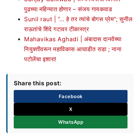
पुढच्या महिन्यात होणार – संजय गायकवाड
Sunil raut | “… हे तर त्यांचे बोगस प्रेम”; सुनील
राऊतांचे शिंदे गटावर टीकास्त्र
Mahavikas Aghadi | अंबादास दानवेंच्या
नियुक्तीवरून महाविकास आघाडीत राडा ; नाना
पटोलेंचा इशारा!
Share this post:
Facebook
X
WhatsApp