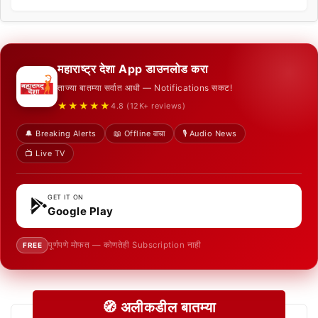
महाराष्ट्र देशा App डाउनलोड करा
ताज्या बातम्या सर्वात आधी — Notifications सकट!
★★★★★
4.8 (12K+ reviews)
🔔 Breaking Alerts
📖 Offline वाचा
🎙️ Audio News
📺 Live TV
GET IT ON
Google Play
पूर्णपणे मोफत — कोणतेही Subscription नाही
FREE
🧭 अलीकडील बातम्या