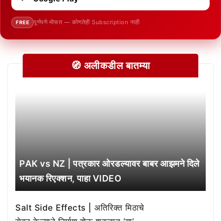
पूर्णपणे मोफत — कोणतेही Subscription नाही
FREE
🧭 अलीकडील बातम्या
PAK vs NZ | पत्रकार ओरडल्यावर बाबर आझमने दिले
भयानक रिएक्शन, पाहा VIDEO
Salt Side Effects | अतिरिक्त मिठाचे