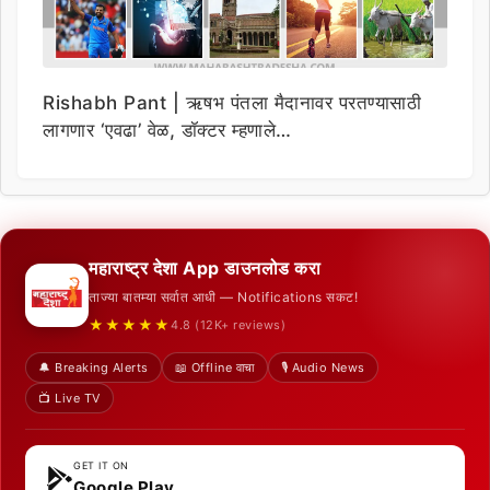
Rishabh Pant | ऋषभ पंतला मैदानावर परतण्यासाठी
लागणार ‘एवढा’ वेळ, डॉक्टर म्हणाले…
महाराष्ट्र देशा App डाउनलोड करा
ताज्या बातम्या सर्वात आधी — Notifications सकट!
★★★★★
4.8 (12K+ reviews)
🔔 Breaking Alerts
📖 Offline वाचा
🎙️ Audio News
📺 Live TV
GET IT ON
Google Play