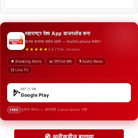
महाराष्ट्र देशा App डाउनलोड करा
ताज्या बातम्या सर्वात आधी — Notifications सकट!
★★★★★
4.8 (12K+ reviews)
🔔 Breaking Alerts
📖 Offline वाचा
🎙️ Audio News
📺 Live TV
GET IT ON
Google Play
पूर्णपणे मोफत — कोणतेही Subscription नाही
FREE
🧭 अलीकडील बातम्या