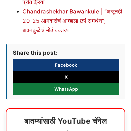
प्रतिक्रिया
Chandrashekhar Bawankule | “अजूनही
20-25 आमदारांचं आम्हाला छुपं समर्थन”;
बावनकुळेंचं मोठं वक्तव्य
Share this post:
Facebook
X
WhatsApp
बातम्यांसाठी YouTube चॅनेल