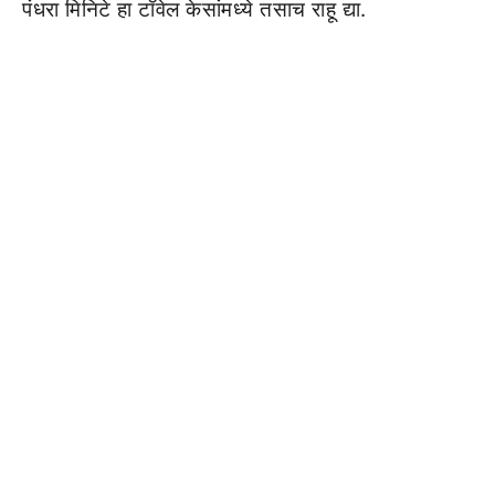
पंधरा मिनिटे हा टॉवेल केसांमध्ये तसाच राहू द्या.