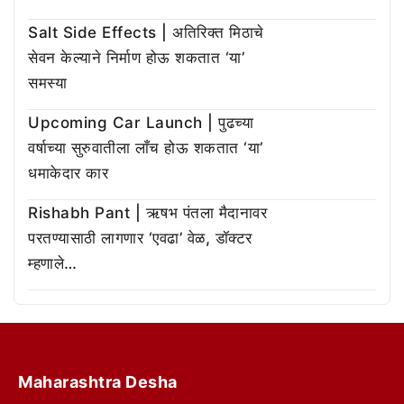
Salt Side Effects | अतिरिक्त मिठाचे
सेवन केल्याने निर्माण होऊ शकतात ‘या’
समस्या
Upcoming Car Launch | पुढच्या
वर्षाच्या सुरुवातीला लाँच होऊ शकतात ‘या’
धमाकेदार कार
Rishabh Pant | ऋषभ पंतला मैदानावर
परतण्यासाठी लागणार ‘एवढा’ वेळ, डॉक्टर
म्हणाले…
Maharashtra Desha