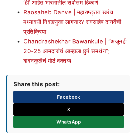
‘ही’ आहेत भारतातील सर्वोत्तम ठिकाणं
Raosaheb Danve | महाराष्ट्रात खरंच
मध्यावधी निवडणुका लागणार? रावसाहेब दानवेंची
प्रतिक्रिया
Chandrashekhar Bawankule | “अजूनही
20-25 आमदारांचं आम्हाला छुपं समर्थन”;
बावनकुळेंचं मोठं वक्तव्य
Share this post:
Facebook
X
WhatsApp