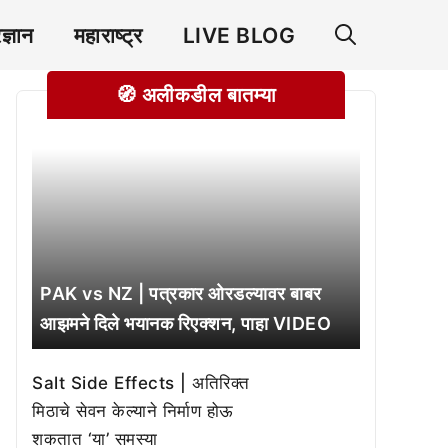
रज्ञान
महाराष्ट्र
LIVE BLOG
🧭 अलीकडील बातम्या
PAK vs NZ | पत्रकार ओरडल्यावर बाबर
आझमने दिले भयानक रिएक्शन, पाहा VIDEO
Salt Side Effects | अतिरिक्त
मिठाचे सेवन केल्याने निर्माण होऊ
शकतात ‘या’ समस्या