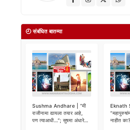
🕘 संबंधित बातम्या
Sushma Andhare | “मी
Eknath 
राजीनामा द्यायला तयार आहे,
“महापुरुषां
पण त्याआधी…”; सुषमा अंधारे
नाहीत का?
नेमकं काय म्हणाल्या?
महाविकास