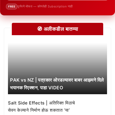
पूर्णपणे मोफत — कोणतेही Subscription नाही
FREE
🧭 अलीकडील बातम्या
PAK vs NZ | पत्रकार ओरडल्यावर बाबर आझमने दिले
भयानक रिएक्शन, पाहा VIDEO
Salt Side Effects | अतिरिक्त मिठाचे
सेवन केल्याने निर्माण होऊ शकतात ‘या’