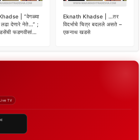
hadse | “वेगळ्या
Eknath Khadse | …तर
ी लढा देणारे नेते…” ;
विदर्भाचे चित्र बदलले असते –
सेंची फडणवीसांना
एकनाथ खडसे
Live TV
HE