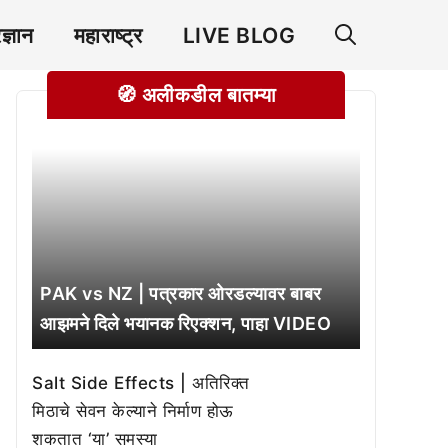
रज्ञान
महाराष्ट्र
LIVE BLOG
🧭 अलीकडील बातम्या
PAK vs NZ | पत्रकार ओरडल्यावर बाबर
आझमने दिले भयानक रिएक्शन, पाहा VIDEO
Salt Side Effects | अतिरिक्त
मिठाचे सेवन केल्याने निर्माण होऊ
शकतात ‘या’ समस्या