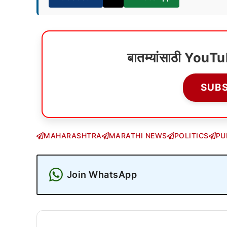
बातम्यांसाठी YouT
SUB
MAHARASHTRA
MARATHI NEWS
POLITICS
PU
Join WhatsApp