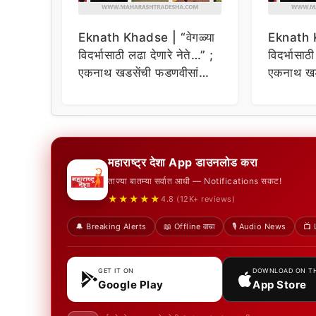
Eknath Khadse | “वेगळ्या
Eknath K
विदर्भासाठी लढा देणारे नेते…” ;
विदर्भासाठ
एकनाथ खडसेंची फडणवीसांना
एकनाथ खड
टोला
टोला
महाराष्ट्र देशा App डाउनलोड करा
ताज्या बातम्या सर्वात आधी — Notifications सकट!
★★★★★
4.8 (12K+ reviews)
🔔 Breaking Alerts
📖 Offline वाचा
🎙️ Audio News
📺 
GET IT ON
DOWNLOAD ON T
Google Play
App Store