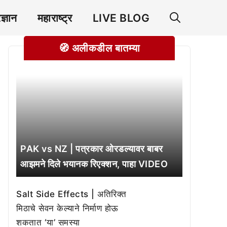
रज्ञान
महाराष्ट्र
LIVE BLOG
🧭 अलीकडील बातम्या
PAK vs NZ | पत्रकार ओरडल्यावर बाबर
आझमने दिले भयानक रिएक्शन, पाहा VIDEO
Salt Side Effects | अतिरिक्त
मिठाचे सेवन केल्याने निर्माण होऊ
शकतात ‘या’ समस्या