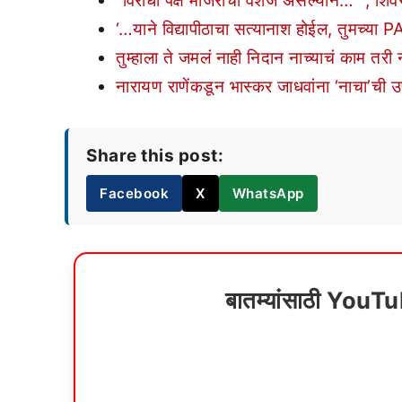
“विरोधी पक्ष मांजरीचा वंशज असल्याने…” ; शि
‘…याने विद्यापीठाचा सत्यानाश होईल, तुमच्या P
तुम्हाला ते जमलं नाही निदान नाच्याचं काम तरी
नारायण राणेंकडून भास्कर जाधवांना ‘नाचा’ची 
Share this post:
Facebook
X
WhatsApp
बातम्यांसाठी YouT