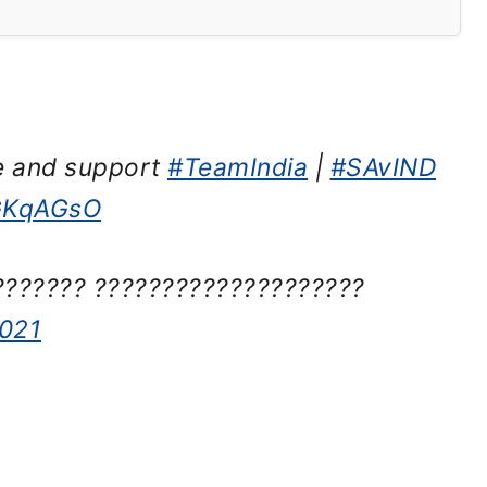
ve and support
#TeamIndia
|
#SAvIND
dGKqAGsO
?????? ????????????????????
021