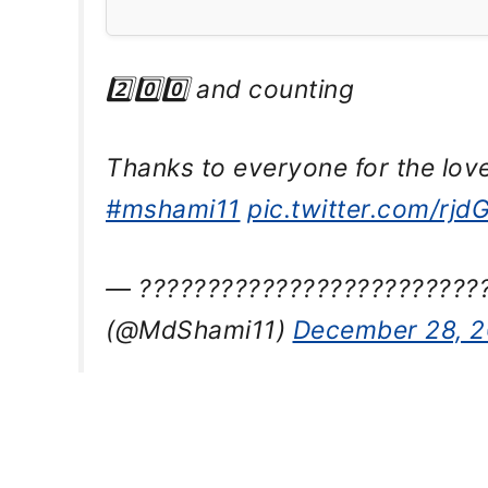
2️⃣0️⃣0️⃣ and counting
Thanks to everyone for the lo
#mshami11
pic.twitter.com/rj
— ??????????????????????????
(@MdShami11)
December 28, 2