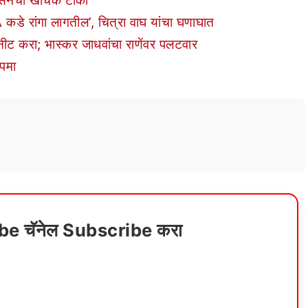
वसेनेची खोचक टीका
A कडे रांगा लागतील’, चित्रा वाघ यांचा घणाघात
 नीट करा; भास्कर जाधवांचा राणेंवर पलटवार
उपमा
ube चॅनेल Subscribe करा