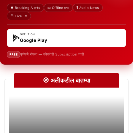
🔔 Breaking Alerts
📖 Offline वाचा
🎙️ Audio News
📺 Live TV
GET IT ON
Google Play
पूर्णपणे मोफत — कोणतेही Subscription नाही
FREE
🧭 अलीकडील बातम्या