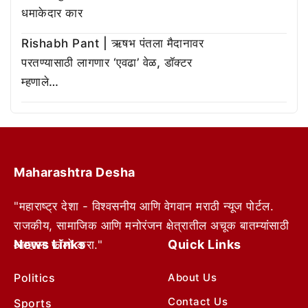
धमाकेदार कार
Rishabh Pant | ऋषभ पंतला मैदानावर
परतण्यासाठी लागणार ‘एवढा’ वेळ, डॉक्टर
म्हणाले…
Maharashtra Desha
"महाराष्ट्र देशा - विश्वसनीय आणि वेगवान मराठी न्यूज पोर्टल.
राजकीय, सामाजिक आणि मनोरंजन क्षेत्रातील अचूक बातम्यांसाठी
News Links
Quick Links
आम्हाला फॉलो करा."
Politics
About Us
Contact Us
Sports