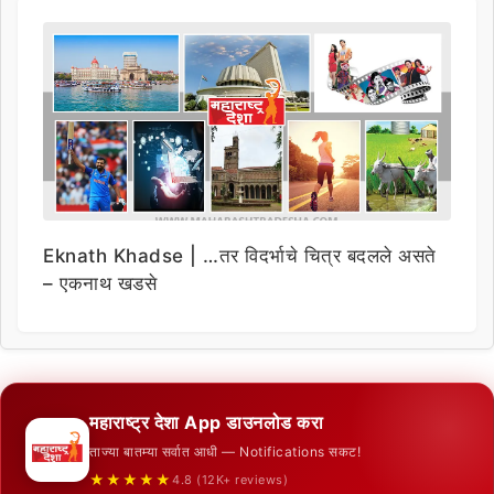
Eknath Khadse | …तर विदर्भाचे चित्र बदलले असते
– एकनाथ खडसे
महाराष्ट्र देशा App डाउनलोड करा
ताज्या बातम्या सर्वात आधी — Notifications सकट!
★★★★★
4.8 (12K+ reviews)