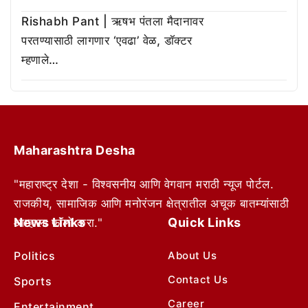
Rishabh Pant | ऋषभ पंतला मैदानावर
परतण्यासाठी लागणार ‘एवढा’ वेळ, डॉक्टर
म्हणाले…
Maharashtra Desha
"महाराष्ट्र देशा - विश्वसनीय आणि वेगवान मराठी न्यूज पोर्टल.
राजकीय, सामाजिक आणि मनोरंजन क्षेत्रातील अचूक बातम्यांसाठी
News Links
Quick Links
आम्हाला फॉलो करा."
Politics
About Us
Contact Us
Sports
Career
Entertainment