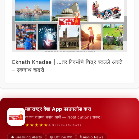
Eknath Khadse | …तर विदर्भाचे चित्र बदलले असते
– एकनाथ खडसे
महाराष्ट्र देशा App डाउनलोड करा
ताज्या बातम्या सर्वात आधी — Notifications सकट!
★★★★★
4.8 (12K+ reviews)
🔔 Breaking Alerts
📖 Offline वाचा
🎙️ Audio News