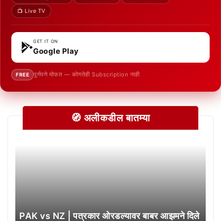
📺 Live TV
GET IT ON
Google Play
पूर्णपणे मोफत — कोणतेही Subscription नाही
FREE
🧭 अलीकडील बातम्या
PAK vs NZ | पत्रकार ओरडल्यावर बाबर आझमने दिले