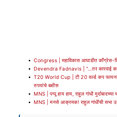
Congress | महाविकास आघाडीत काँग्रेस-शिवस
Devendra Fadnavis | “…तर कारवाई करु” ; द
T20 World Cup | टी 20 वर्ल्ड कप फायनल हर
रुपयांचे बक्षीस
MNS | पप्पू हाय हाय, राहुल गांधी मुर्दाबादच्य
MNS | मनसे आक्रमक! राहुल गांधींची सभा उधळण