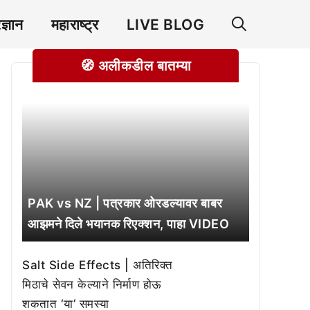
रज्ञान
महाराष्ट्र
LIVE BLOG
🧭 अलीकडील बातम्या
PAK vs NZ | पत्रकार ओरडल्यावर बाबर
आझमने दिले भयानक रिएक्शन, पाहा VIDEO
Salt Side Effects | अतिरिक्त
मिठाचे सेवन केल्याने निर्माण होऊ
शकतात ‘या’ समस्या