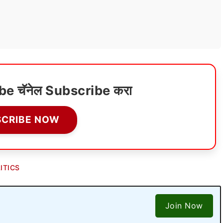
ube चॅनेल Subscribe करा
SCRIBE NOW
ITICS
Join Now