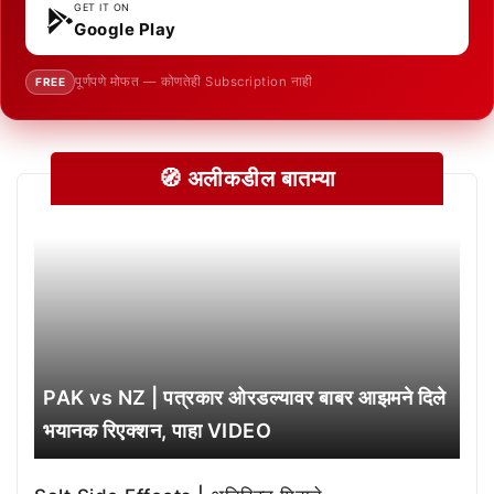
GET IT ON
Google Play
पूर्णपणे मोफत — कोणतेही Subscription नाही
FREE
🧭 अलीकडील बातम्या
PAK vs NZ | पत्रकार ओरडल्यावर बाबर आझमने दिले
भयानक रिएक्शन, पाहा VIDEO