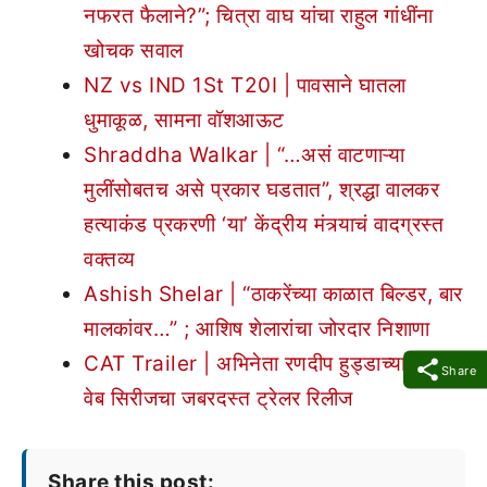
नफरत फैलाने?”; चित्रा वाघ यांचा राहुल गांधींना
खोचक सवाल
NZ vs IND 1St T20I | पावसाने घातला
धुमाकूळ, सामना वॉशआऊट
Shraddha Walkar | “…असं वाटणाऱ्या
मुलींसोबतच असे प्रकार घडतात”, श्रद्धा वालकर
हत्याकंड प्रकरणी ‘या’ केंद्रीय मंत्र्याचं वादग्रस्त
वक्तव्य
Ashish Shelar | “ठाकरेंच्या काळात बिल्डर, बार
मालकांवर…” ; आशिष शेलारांचा जोरदार निशाणा
CAT Trailer | अभिनेता रणदीप हुड्डाच्या ‘कॅट’
Share
वेब सिरीजचा जबरदस्त ट्रेलर रिलीज
Share this post: