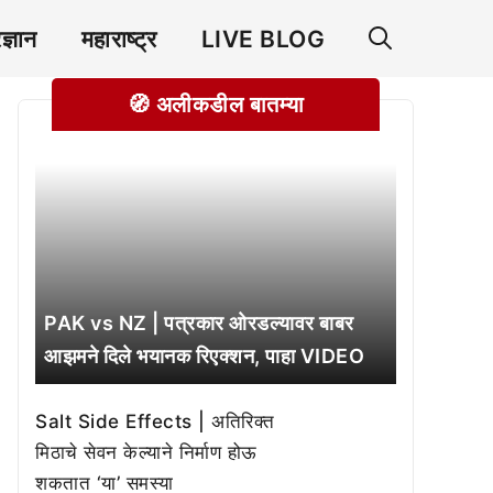
रज्ञान
महाराष्ट्र
LIVE BLOG
🧭 अलीकडील बातम्या
PAK vs NZ | पत्रकार ओरडल्यावर बाबर
आझमने दिले भयानक रिएक्शन, पाहा VIDEO
Salt Side Effects | अतिरिक्त
मिठाचे सेवन केल्याने निर्माण होऊ
शकतात ‘या’ समस्या