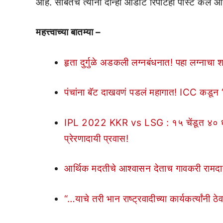
आहे. सोबतच त्यांनी दोन्हो ऑडीट रिपोर्टही पोस्ट केले आ
महत्त्वाच्या बातम्या –
हृता दुर्गुळे अडकली लग्नबंधनात! पहा लग्नाचा 
पंचांना बॅट दाखवणं पडलं महागात! ICC कडून ‘
IPL 2022 KKR vs LSG : १५ चेंडूत ४० धावा
प्रेरणादायी प्रवास!
आर्थिक मदतीचे आश्वासन देताच गावकरी रामदा
“…याचे तरी भान राष्ट्रवादीच्या कार्यकर्त्यांनी ठेव