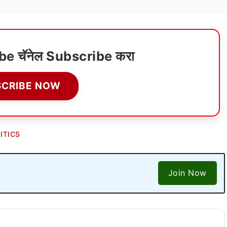
ube चॅनेल Subscribe करा
SCRIBE NOW
ITICS
Join Now