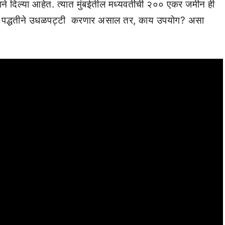
ाने दिल्या आहेत. त्यात मुंबईतील मध्यवर्तीची २०० एकर जमीन ही
 अशा पद्धतीने उधळपट्टी करणार असाल तर, काय उपयोग? असा