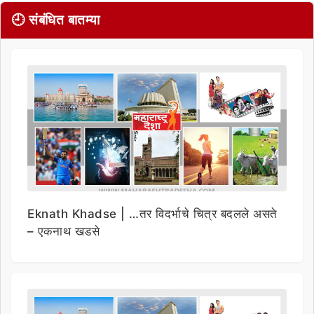
🕘 संबंधित बातम्या
Eknath Khadse | …तर विदर्भाचे चित्र बदलले असते
– एकनाथ खडसे