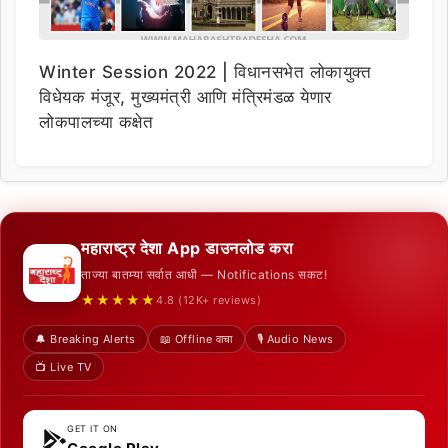
Winter Session 2022 | विधानसभेत लोकायुक्त
विधेयक मंजूर, मुख्यमंत्री आणि मंत्रिमंडळ येणार
लोकपालच्या कक्षेत
महाराष्ट्र देशा App डाउनलोड करा
ताज्या बातम्या सर्वात आधी — Notifications सकट!
★★★★★
4.8 (12K+ reviews)
🔔 Breaking Alerts
📖 Offline वाचा
🎙️ Audio News
📺 Live TV
GET IT ON