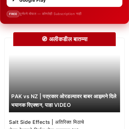
Google Play
पूर्णपणे मोफत — कोणतेही Subscription नाही
FREE
🧭 अलीकडील बातम्या
PAK vs NZ | पत्रकार ओरडल्यावर बाबर आझमने दिले
भयानक रिएक्शन, पाहा VIDEO
Salt Side Effects | अतिरिक्त मिठाचे