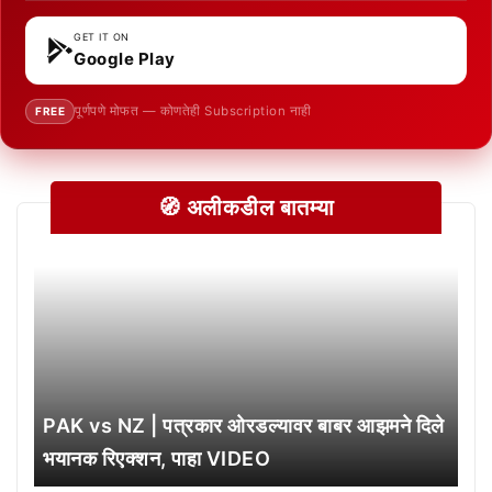
GET IT ON
Google Play
पूर्णपणे मोफत — कोणतेही Subscription नाही
FREE
🧭 अलीकडील बातम्या
PAK vs NZ | पत्रकार ओरडल्यावर बाबर आझमने दिले
भयानक रिएक्शन, पाहा VIDEO