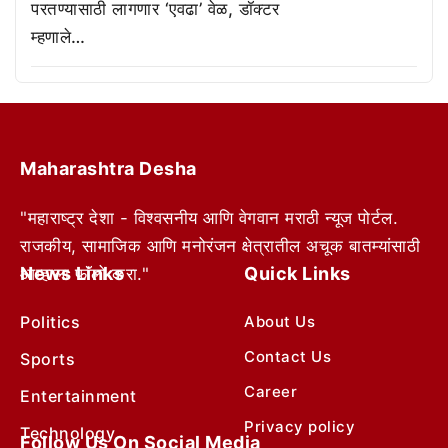
परतण्यासाठी लागणार ‘एवढा’ वेळ, डॉक्टर
म्हणाले…
Maharashtra Desha
"महाराष्ट्र देशा - विश्वसनीय आणि वेगवान मराठी न्यूज पोर्टल.
राजकीय, सामाजिक आणि मनोरंजन क्षेत्रातील अचूक बातम्यांसाठी
News Links
Quick Links
आम्हाला फॉलो करा."
Politics
About Us
Contact Us
Sports
Career
Entertainment
Privacy policy
Technology
Follow Us On Social Media