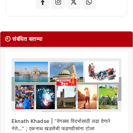
🕘 संबंधित बातम्या
Eknath Khadse | “वेगळ्या विदर्भासाठी लढा देणारे
नेते…” ; एकनाथ खडसेंची फडणवीसांना टोला