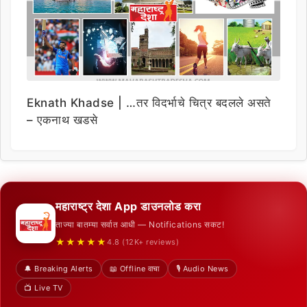
Eknath Khadse | …तर विदर्भाचे चित्र बदलले असते
– एकनाथ खडसे
महाराष्ट्र देशा App डाउनलोड करा
ताज्या बातम्या सर्वात आधी — Notifications सकट!
★★★★★
4.8 (12K+ reviews)
🔔 Breaking Alerts
📖 Offline वाचा
🎙️ Audio News
📺 Live TV