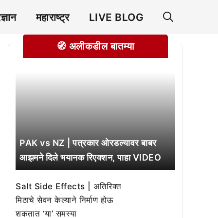
रज्ञान
महाराष्ट्र
LIVE BLOG
🧭 अलीकडील बातम्या
PAK vs NZ | पत्रकार ओरडल्यावर बाबर
आझमने दिले भयानक रिएक्शन, पाहा VIDEO
Salt Side Effects | अतिरिक्त
मिठाचे सेवन केल्याने निर्माण होऊ
शकतात ‘या’ समस्या