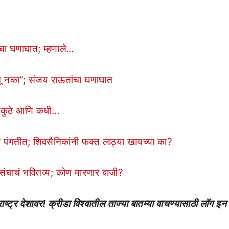
ंचा घणाघात; म्हणाले…
ागू नका”; संजय राऊतांचा घणाघात
हा कुठे आणि कधी…
या पंगतीत; शिवसैनिकांनी फक्त लाठ्या खायच्या का?
ंघाचं भवितव्य; कोण मारणार बाजी?
र देशावर! क्रीडा विश्वातील ताज्या बातम्या वाचण्यासाठी लॉग इन