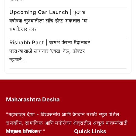
Upcoming Car Launch | पुढच्या
वर्षाच्या सुरुवातीला लाँच होऊ शकतात ‘या’
धमाकेदार कार
Rishabh Pant | ऋषभ पंतला मैदानावर
परतण्यासाठी लागणार ‘एवढा’ वेळ, डॉक्टर
म्हणाले…
Maharashtra Desha
"महाराष्ट्र देशा - विश्वसनीय आणि वेगवान मराठी न्यूज पोर्टल.
राजकीय, सामाजिक आणि मनोरंजन क्षेत्रातील अचूक बातम्यांसाठी
News Links
Quick Links
आम्हाला फॉलो करा."