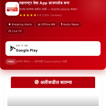
महाराष्ट्र देशा App डाउनलोड करा
ताज्या बातम्या सर्वात आधी — Notifications सकट!
★★★★★
4.8 (12K+ reviews)
🔔 Breaking Alerts
📖 Offline वाचा
🎙️ Audio News
📺 Live TV
GET IT ON
Google Play
पूर्णपणे मोफत — कोणतेही Subscription नाही
FREE
🧭 अलीकडील बातम्या