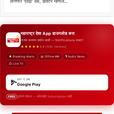
लागणार ‘एवढा’ वेळ, डॉक्टर म्हणाले…
महाराष्ट्र देशा App डाउनलोड करा
ताज्या बातम्या सर्वात आधी — Notifications सकट!
★★★★★
4.8 (12K+ reviews)
🔔 Breaking Alerts
📖 Offline वाचा
🎙️ Audio News
📺 Live TV
GET IT ON
Google Play
पूर्णपणे मोफत — कोणतेही Subscription नाही
FREE