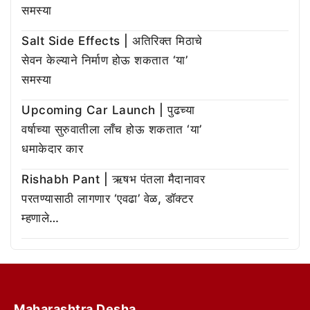
समस्या
Salt Side Effects | अतिरिक्त मिठाचे
सेवन केल्याने निर्माण होऊ शकतात ‘या’
समस्या
Upcoming Car Launch | पुढच्या
वर्षाच्या सुरुवातीला लाँच होऊ शकतात ‘या’
धमाकेदार कार
Rishabh Pant | ऋषभ पंतला मैदानावर
परतण्यासाठी लागणार ‘एवढा’ वेळ, डॉक्टर
म्हणाले…
Maharashtra Desha