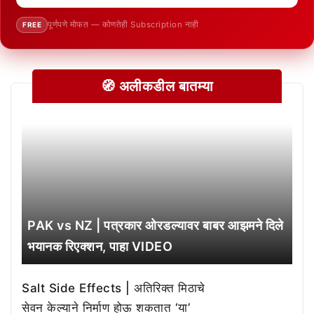
पूर्णपणे मोफत — कोणतेही Subscription नाही
FREE
🧭 अलीकडील बातम्या
PAK vs NZ | पत्रकार ओरडल्यावर बाबर आझमने दिले
भयानक रिएक्शन, पाहा VIDEO
Salt Side Effects | अतिरिक्त मिठाचे
सेवन केल्याने निर्माण होऊ शकतात ‘या’