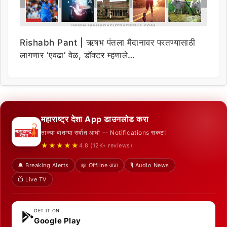
Rishabh Pant | ऋषभ पंतला मैदानावर परतण्यासाठी
लागणार ‘एवढा’ वेळ, डॉक्टर म्हणाले…
महाराष्ट्र देशा App डाउनलोड करा
ताज्या बातम्या सर्वात आधी — Notifications सकट!
★★★★★
4.8 (12K+ reviews)
🔔 Breaking Alerts
📖 Offline वाचा
🎙️ Audio News
📺 Live TV
GET IT ON
Google Play